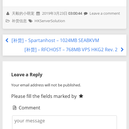
天毅的小萌宠
2019年3月23日
03:00:44
Leave a comment
补货信息
HKServerSolution
[补货] – Spartanhost – 1024MB SEABKVM
[补货] – RFCHOST – 768MB VPS HKG2 Rev. 2
Leave a Reply
Your email address will not be published.
Please fill the fields marked by
Comment