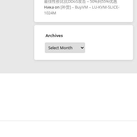
最佳性价比抗DDoS攻击 – 50%到55%优惠
Ника
on
[补货] – BuyVM – LU-KVM-SLICE-
1024M
Archives
Archives