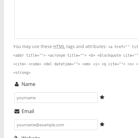
You may use these
HTML
tags and attributes:
<a href="" ti
<abbr title=""> <acronym title=""> <b> <blockquote cite="
<cite> <code> <del datetime=""> <em> <i> <q cite=""> <s> 
<strong>
Name
Email