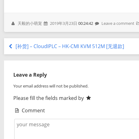
天毅的小萌宠
2019年3月23日
00:24:42
Leave a comment
[补货] – CloudIPLC – HK-CMI KVM 512M [无退款]
Leave a Reply
Your email address will not be published.
Please fill the fields marked by
Comment