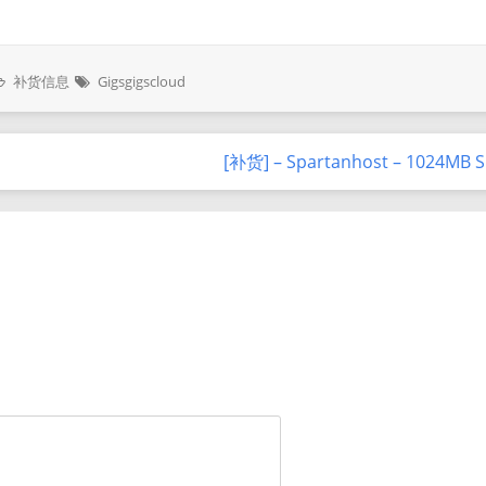
补货信息
Gigsgigscloud
[补货] – Spartanhost – 1024MB