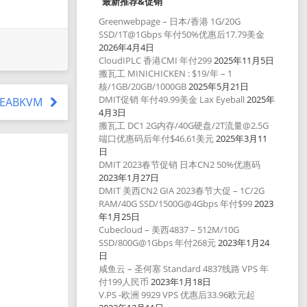
最新推荐&促销
Greenwebpage – 日本/香港 1G/20G
SSD/1T@1Gbps 年付50%优惠后17.79美金
2026年4月4日
CloudIPLC 香港CMI 年付299
2025年11月5日
搬瓦工 MINICHICKEN : $19/年 – 1
核/1GB/20GB/1000GB
2025年5月21日
DMIT促销 年付49.99美金 Lax Eyeball
2025年
 SEABKVM
4月3日
搬瓦工 DC1 2G内存/40G硬盘/2T流量@2.5G
端口优惠码后年付$46.61美元
2025年3月11
日
DMIT 2023春节促销 日本CN2 50%优惠码
2023年1月27日
DMIT 美西CN2 GIA 2023春节大促 – 1C/2G
RAM/40G SSD/1500G@4Gbps 年付$99
2023
年1月25日
Cubecloud – 美西4837 – 512M/10G
SSD/800G@1Gbps 年付268元
2023年1月24
日
咸鱼云 – 圣何塞 Standard 4837线路 VPS 年
付199人民币
2023年1月18日
V.PS -欧洲 9929 VPS 优惠后33.96欧元起