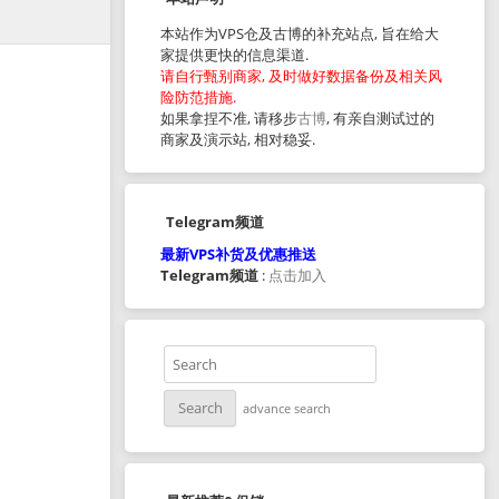
本站作为VPS仓及古博的补充站点, 旨在给大
家提供更快的信息渠道.
请自行甄别商家, 及时做好数据备份及相关风
险防范措施.
如果拿捏不准, 请移步
古博
, 有亲自测试过的
商家及演示站, 相对稳妥.
Telegram频道
最新VPS补货及优惠推送
Telegram频道
:
点击加入
advance search