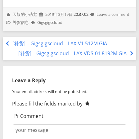
天毅的小萌宠
2019年3月19日
20:37:02
Leave a comment
补货信息
Gigsgigscloud
[补货] – Gigsgigscloud – LAX-V1 512M GIA
[补货] – Gigsgigscloud – LAX-VDS-01 8192M GIA
Leave a Reply
Your email address will not be published.
Please fill the fields marked by
Comment