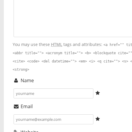
You may use these
HTML
tags and attributes:
<a href="" ti
<abbr title=""> <acronym title=""> <b> <blockquote cite="
<cite> <code> <del datetime=""> <em> <i> <q cite=""> <s> 
<strong>
Name
Email