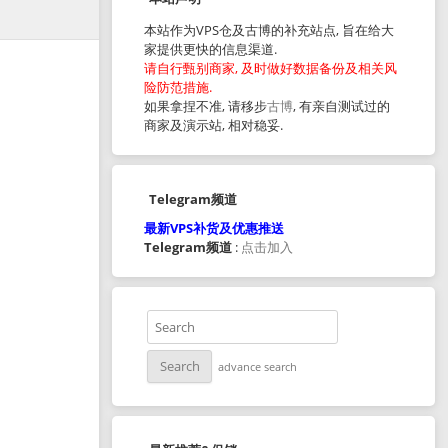
本站作为VPS仓及古博的补充站点, 旨在给大
家提供更快的信息渠道.
请自行甄别商家, 及时做好数据备份及相关风
险防范措施.
如果拿捏不准, 请移步
古博
, 有亲自测试过的
商家及演示站, 相对稳妥.
Telegram频道
最新VPS补货及优惠推送
Telegram频道
:
点击加入
advance search