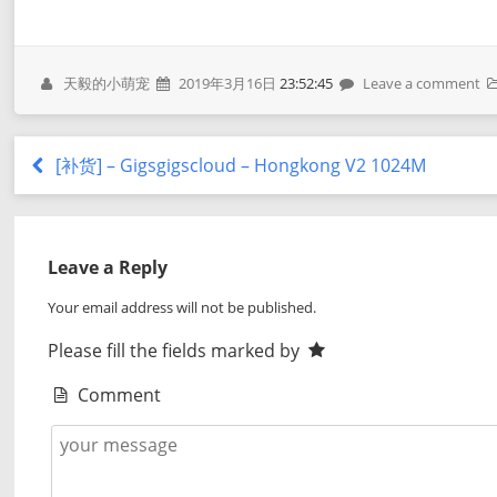
天毅的小萌宠
2019年3月16日
23:52:45
Leave a comment
[补货] – Gigsgigscloud – Hongkong V2 1024M
Leave a Reply
Your email address will not be published.
Please fill the fields marked by
Comment