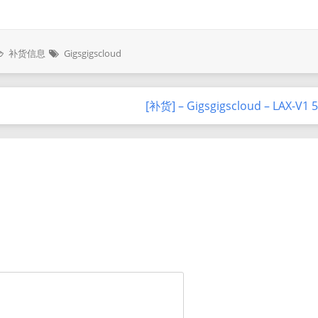
补货信息
Gigsgigscloud
[补货] – Gigsgigscloud – LAX-V1