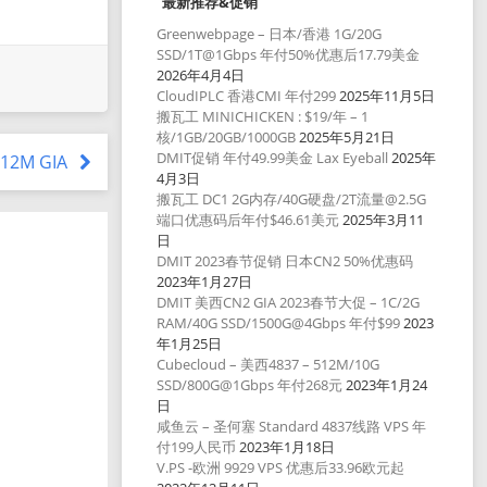
最新推荐&促销
Greenwebpage – 日本/香港 1G/20G
SSD/1T@1Gbps 年付50%优惠后17.79美金
2026年4月4日
CloudIPLC 香港CMI 年付299
2025年11月5日
搬瓦工 MINICHICKEN : $19/年 – 1
核/1GB/20GB/1000GB
2025年5月21日
DMIT促销 年付49.99美金 Lax Eyeball
2025年
 512M GIA
4月3日
搬瓦工 DC1 2G内存/40G硬盘/2T流量@2.5G
端口优惠码后年付$46.61美元
2025年3月11
日
DMIT 2023春节促销 日本CN2 50%优惠码
2023年1月27日
DMIT 美西CN2 GIA 2023春节大促 – 1C/2G
RAM/40G SSD/1500G@4Gbps 年付$99
2023
年1月25日
Cubecloud – 美西4837 – 512M/10G
SSD/800G@1Gbps 年付268元
2023年1月24
日
咸鱼云 – 圣何塞 Standard 4837线路 VPS 年
付199人民币
2023年1月18日
V.PS -欧洲 9929 VPS 优惠后33.96欧元起