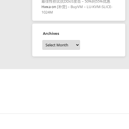
最佳性价比抗DDoS攻击 – 50%到55%优惠
Ника
on
[补货] – BuyVM – LU-KVM-SLICE-
1024M
Archives
Archives