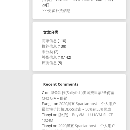
28日
>>>更多补货信息
文章分类
商家信息
(110)
推荐信息
(138)
未分类
(2)
补货信息
(10,142)
评测信息
(5)
Recent Comments
C
on
咸鱼科技(Saltyfish)美国费里蒙/圣何塞
CN2 GIA – 促销
Fungit
on
2020黑五 Spartanhost – 个人用户
最佳性价比抗DDoS攻击 – 50%到55%优惠
Tianyi
on
[补货] – BuyVM – LU-KVM-SLICE-
1024M
Tianyi
on
2020黑五 Spartanhost – 个人用户