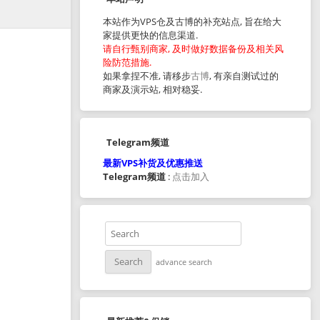
本站作为VPS仓及古博的补充站点, 旨在给大
家提供更快的信息渠道.
请自行甄别商家, 及时做好数据备份及相关风
险防范措施.
如果拿捏不准, 请移步
古博
, 有亲自测试过的
商家及演示站, 相对稳妥.
Telegram频道
最新VPS补货及优惠推送
Telegram频道
:
点击加入
advance search