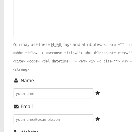
You may use these
HTML
tags and attributes:
<a href="" ti
<abbr title=""> <acronym title=""> <b> <blockquote cite="
<cite> <code> <del datetime=""> <em> <i> <q cite=""> <s> 
<strong>
Name
Email