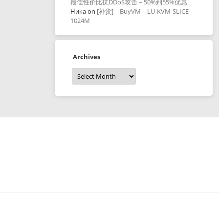
最佳性价比抗DDoS攻击 – 50%到55%优惠
Ника
on
[补货] – BuyVM – LU-KVM-SLICE-
1024M
Archives
Archives