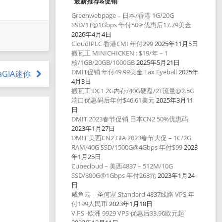
最新推荐&促销
Greenwebpage – 日本/香港 1G/20G
SSD/1T@1Gbps 年付50%优惠后17.79美金
2026年4月4日
CloudIPLC 香港CMI 年付299
2025年11月5日
搬瓦工 MINICHICKEN : $19/年 – 1
核/1GB/20GB/1000GB
2025年5月21日
DMIT促销 年付49.99美金 Lax Eyeball
2025年
eraGIA迷你
4月3日
搬瓦工 DC1 2G内存/40G硬盘/2T流量@2.5G
端口优惠码后年付$46.61美元
2025年3月11
日
DMIT 2023春节促销 日本CN2 50%优惠码
2023年1月27日
DMIT 美西CN2 GIA 2023春节大促 – 1C/2G
RAM/40G SSD/1500G@4Gbps 年付$99
2023
年1月25日
Cubecloud – 美西4837 – 512M/10G
SSD/800G@1Gbps 年付268元
2023年1月24
日
咸鱼云 – 圣何塞 Standard 4837线路 VPS 年
付199人民币
2023年1月18日
V.PS -欧洲 9929 VPS 优惠后33.96欧元起