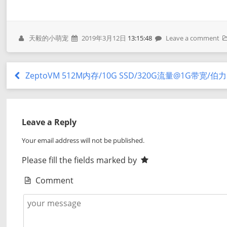
天毅的小萌宠
2019年3月12日
13:15:48
Leave a comment
ZeptoVM 512M内存/10G SSD/320G流量@1G带宽/伯力 
Leave a Reply
Your email address will not be published.
Please fill the fields marked by
Comment