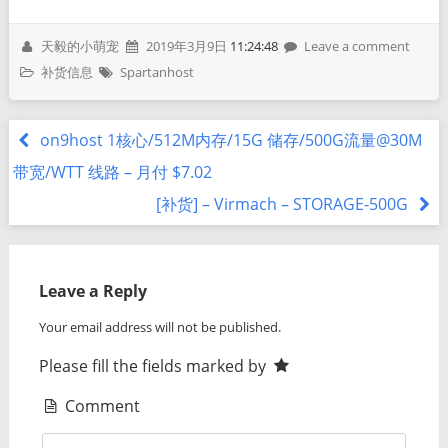
天毅的小萌宠
2019年3月9日
11:24:48
Leave a comment
补货信息
Spartanhost
on9host 1核心/512M内存/15G 储存/500G流量@30M
带宽/WTT 线路 – 月付 $7.02
[补货] – Virmach – STORAGE-500G
Leave a Reply
Your email address will not be published.
Please fill the fields marked by
Comment