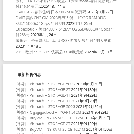
搬瓦工 DC1 2G内存/40G硬盘/2T流量@2.5G端口优惠码后年
付$46.61美元
2025年3月11日
DMIT 2023春节促销 日本CN2 50%优惠码
2023年1月27日
DMIT 美西CN2 GIA 2023春节大促 – 1C/2G RAM/40G
SSD/1500G@4Gbps 年付$99
2023年1月25日
Cubecloud – 美西4837 – 512M/10G SSD/800G@1Gbps 年
付268元
2023年1月24日
咸鱼云 – 圣何塞 Standard 4837线路 VPS 年付199人民币
2023年1月18日
V.PS -欧洲 9929 VPS 优惠后33.96欧元起
2022年12月11日
最新补货信息
[补货] – Virmach – STORAGE-500G
2021年9月30日
[补货] – Virmach – STORAGE-2T
2021年9月30日
[补货] – Virmach – STORAGE-1T
2021年9月29日
[补货] – Virmach – STORAGE-1T
2021年9月29日
[补货] – Virmach – STORAGE-500G
2021年9月29日
[补货] – Gigsgigscloud – TYO-K1 512M
2021年9月29日
[补货] – BuyVM – NY-KVM-SLICE-512M
2021年9月29日
[补货] – Virmach – STORAGE-2T
2021年9月29日
[补货] – BuyVM – NY-KVM-SLICE-1024M
2021年9月29日