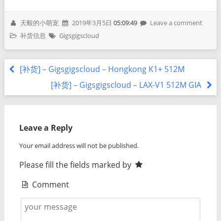
天毅的小萌宠
2019年3月5日
05:09:49
Leave a comment
补货信息
Gigsgigscloud
[补货] – Gigsgigscloud – Hongkong K1+ 512M
[补货] – Gigsgigscloud – LAX-V1 512M GIA
Leave a Reply
Your email address will not be published.
Please fill the fields marked by
Comment