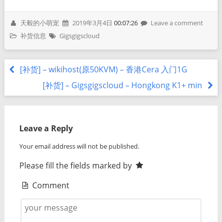
天毅的小萌宠
2019年3月4日
00:07:26
Leave a comment
补货信息
Gigsgigscloud
[补货] – wikihost(原50KVM) – 香港Cera 入门1G
[补货] – Gigsgigscloud – Hongkong K1+ min
Leave a Reply
Your email address will not be published.
Please fill the fields marked by
Comment