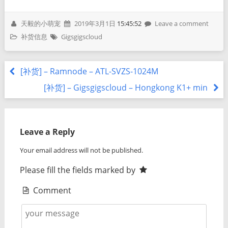
天毅的小萌宠
2019年3月1日
15:45:52
Leave a comment
补货信息
Gigsgigscloud
[补货] – Ramnode – ATL-SVZS-1024M
[补货] – Gigsgigscloud – Hongkong K1+ min
Leave a Reply
Your email address will not be published.
Please fill the fields marked by
Comment