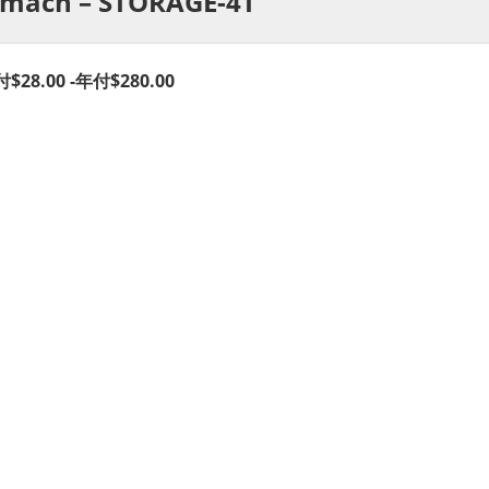
rmach – STORAGE-4T
付$28.00 -年付$280.00