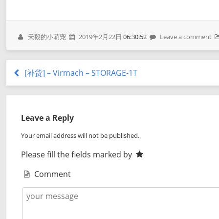
天毅的小萌宠
2019年2月22日
06:30:52
Leave a comment
[补货] – Virmach – STORAGE-1T
Leave a Reply
Your email address will not be published.
Please fill the fields marked by
Comment