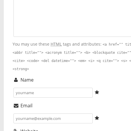
You may use these
HTML
tags and attributes:
<a href="" ti
<abbr title=""> <acronym title=""> <b> <blockquote cite="
<cite> <code> <del datetime=""> <em> <i> <q cite=""> <s> 
<strong>
Name
Email