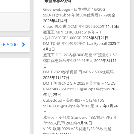
最新推荐&促销
Greenwebpage – 日本/香港 1G/20G
SSD/1T@1Gbps 年付50%优惠后17.79美金
2026年4月4日
CloudIPLC 香港CMI 年付299
2025年11月5日
搬瓦工 MINICHICKEN : $19/年 – 1
核/1GB/20GB/1000GB
2025年5月21日
DMIT促销 年付49.99美金 Lax Eyeball
2025年
AGE-500G
4月3日
搬瓦工 DC1 2G内存/40G硬盘/2T流量@2.5G
端口优惠码后年付$46.61美元
2025年3月11
日
DMIT 2023春节促销 日本CN2 50%优惠码
2023年1月27日
DMIT 美西CN2 GIA 2023春节大促 – 1C/2G
RAM/40G SSD/1500G@4Gbps 年付$99
2023
年1月25日
Cubecloud – 美西4837 – 512M/10G
SSD/800G@1Gbps 年付268元
2023年1月24
日
咸鱼云 – 圣何塞 Standard 4837线路 VPS 年
付199人民币
2023年1月18日
V.PS -欧洲 9929 VPS 优惠后33.96欧元起