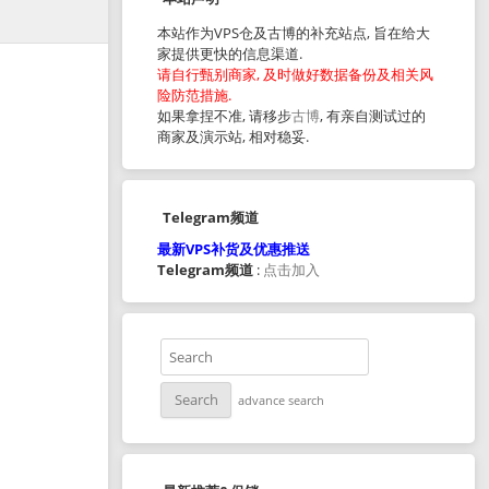
本站作为VPS仓及古博的补充站点, 旨在给大
家提供更快的信息渠道.
请自行甄别商家, 及时做好数据备份及相关风
险防范措施.
如果拿捏不准, 请移步
古博
, 有亲自测试过的
商家及演示站, 相对稳妥.
Telegram频道
最新VPS补货及优惠推送
Telegram频道
:
点击加入
advance search