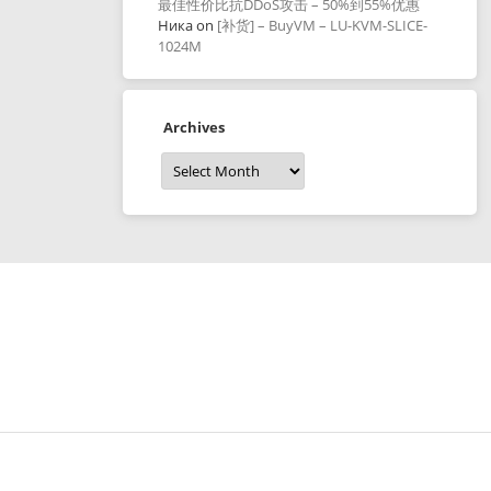
最佳性价比抗DDoS攻击 – 50%到55%优惠
Ника
on
[补货] – BuyVM – LU-KVM-SLICE-
1024M
Archives
Archives