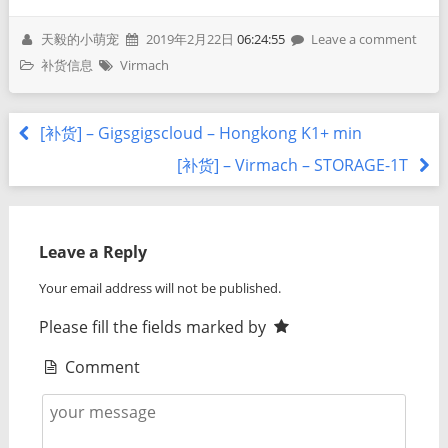
天毅的小萌宠
2019年2月22日
06:24:55
Leave a comment
补货信息
Virmach
[补货] – Gigsgigscloud – Hongkong K1+ min
[补货] – Virmach – STORAGE-1T
Leave a Reply
Your email address will not be published.
Please fill the fields marked by
Comment