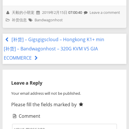
天毅的小萌宠
2019年2月15日
07:00:40
Leave a comment
补货信息
Bandwagonhost
[补货] – Gigsgigscloud – Hongkong K1+ min
[补货] – Bandwagonhost – 320G KVM V5 GIA
ECOMMERCE
Leave a Reply
Your email address will not be published.
Please fill the fields marked by
Comment