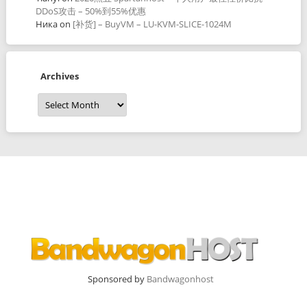
DDoS攻击 – 50%到55%优惠
Ника
on
[补货] – BuyVM – LU-KVM-SLICE-1024M
Archives
Archives
Sponsored by
Bandwagonhost