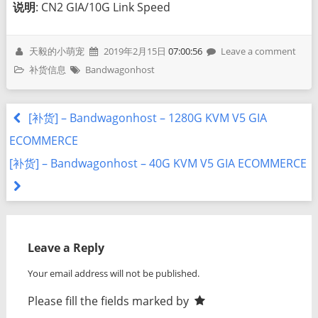
说明
: CN2 GIA/10G Link Speed
天毅的小萌宠
2019年2月15日
07:00:56
Leave a comment
补货信息
Bandwagonhost
[补货] – Bandwagonhost – 1280G KVM V5 GIA
ECOMMERCE
[补货] – Bandwagonhost – 40G KVM V5 GIA ECOMMERCE
Leave a Reply
Your email address will not be published.
Please fill the fields marked by