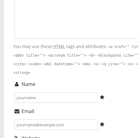
You may use these
HTML
tags and attributes:
<a href="" ti
<abbr title=""> <acronym title=""> <b> <blockquote cite="
<cite> <code> <del datetime=""> <em> <i> <q cite=""> <s> 
<strong>
Name
Email