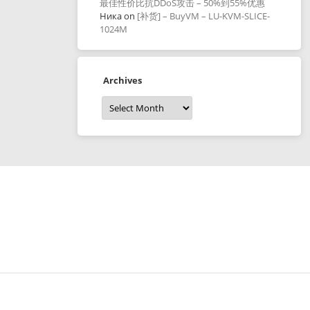
最佳性价比抗DDoS攻击 – 50%到55%优惠
Ника
on
[补货] – BuyVM – LU-KVM-SLICE-
1024M
Archives
Archives