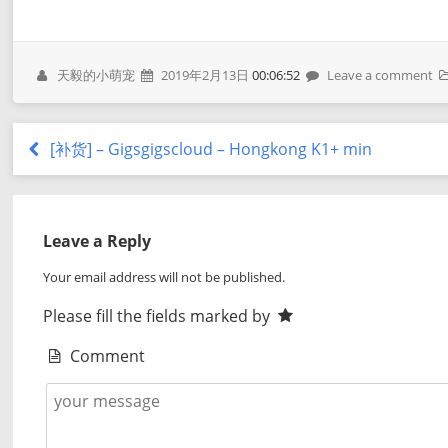
天毅的小萌宠
2019年2月13日
00:06:52
Leave a comment
[补货] – Gigsgigscloud – Hongkong K1+ min
Leave a Reply
Your email address will not be published.
Please fill the fields marked by
Comment