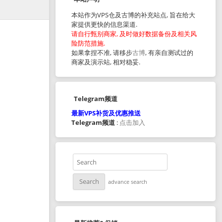
本站作为VPS仓及古博的补充站点, 旨在给大
家提供更快的信息渠道.
请自行甄别商家, 及时做好数据备份及相关风
险防范措施.
如果拿捏不准, 请移步
古博
, 有亲自测试过的
商家及演示站, 相对稳妥.
Telegram频道
最新VPS补货及优惠推送
Telegram频道
:
点击加入
advance search