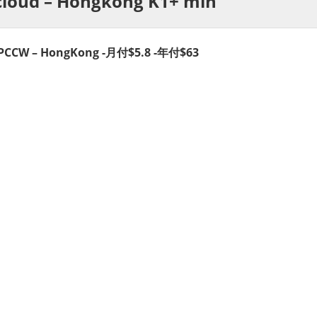
cloud – Hongkong K1+ min
s PCCW – HongKong -月付$5.8 -年付$63