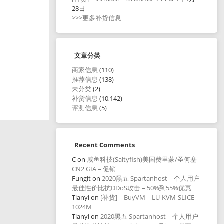
28日
>>>更多补货信息
文章分类
商家信息
(110)
推荐信息
(138)
未分类
(2)
补货信息
(10,142)
评测信息
(5)
Recent Comments
C
on
咸鱼科技(Saltyfish)美国费里蒙/圣何塞
CN2 GIA – 促销
Fungit
on
2020黑五 Spartanhost – 个人用户
最佳性价比抗DDoS攻击 – 50%到55%优惠
Tianyi
on
[补货] – BuyVM – LU-KVM-SLICE-
1024M
Tianyi
on
2020黑五 Spartanhost – 个人用户