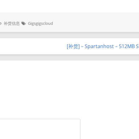
补货信息
Gigsgigscloud
[补货] – Spartanhost – 512MB