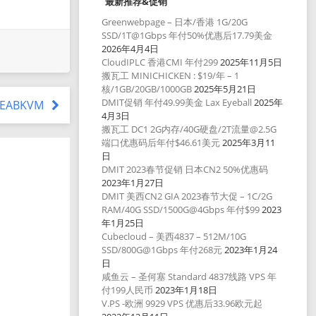
最新推荐&促销
Greenwebpage – 日本/香港 1G/20G
SSD/1T@1Gbps 年付50%优惠后17.79美金
2026年4月4日
CloudIPLC 香港CMI 年付299
2025年11月5日
搬瓦工 MINICHICKEN : $19/年 – 1
核/1GB/20GB/1000GB
2025年5月21日
DMIT促销 年付49.99美金 Lax Eyeball
2025年
 SEABKVM
4月3日
搬瓦工 DC1 2G内存/40G硬盘/2T流量@2.5G
端口优惠码后年付$46.61美元
2025年3月11
日
DMIT 2023春节促销 日本CN2 50%优惠码
2023年1月27日
DMIT 美西CN2 GIA 2023春节大促 – 1C/2G
RAM/40G SSD/1500G@4Gbps 年付$99
2023
年1月25日
Cubecloud – 美西4837 – 512M/10G
SSD/800G@1Gbps 年付268元
2023年1月24
日
咸鱼云 – 圣何塞 Standard 4837线路 VPS 年
付199人民币
2023年1月18日
V.PS -欧洲 9929 VPS 优惠后33.96欧元起