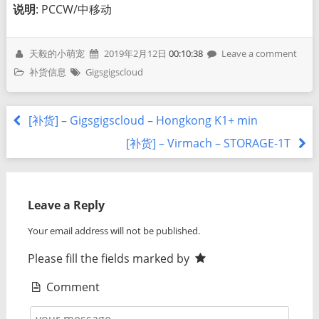
说明
: PCCW/中移动
天毅的小萌宠
2019年2月12日
00:10:38
Leave a comment
补货信息
Gigsgigscloud
[补货] – Gigsgigscloud – Hongkong K1+ min
[补货] – Virmach – STORAGE-1T
Leave a Reply
Your email address will not be published.
Please fill the fields marked by
Comment