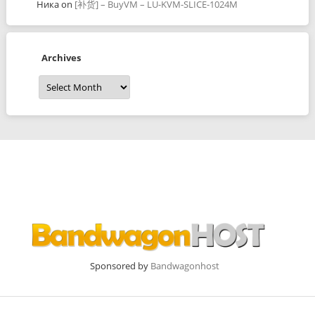
Ника
on
[补货] – BuyVM – LU-KVM-SLICE-1024M
Archives
Archives
Sponsored by
Bandwagonhost