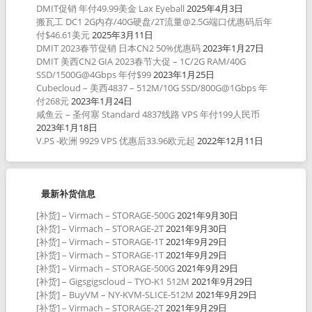
DMIT促销 年付49.99美金 Lax Eyeball
2025年4月3日
搬瓦工 DC1 2G内存/40G硬盘/2T流量@2.5G端口优惠码后年
付$46.61美元
2025年3月11日
DMIT 2023春节促销 日本CN2 50%优惠码
2023年1月27日
DMIT 美西CN2 GIA 2023春节大促 – 1C/2G RAM/40G
SSD/1500G@4Gbps 年付$99
2023年1月25日
Cubecloud – 美西4837 – 512M/10G SSD/800G@1Gbps 年
付268元
2023年1月24日
咸鱼云 – 圣何塞 Standard 4837线路 VPS 年付199人民币
2023年1月18日
V.PS -欧洲 9929 VPS 优惠后33.96欧元起
2022年12月11日
最新补货信息
[补货] – Virmach – STORAGE-500G
2021年9月30日
[补货] – Virmach – STORAGE-2T
2021年9月30日
[补货] – Virmach – STORAGE-1T
2021年9月29日
[补货] – Virmach – STORAGE-1T
2021年9月29日
[补货] – Virmach – STORAGE-500G
2021年9月29日
[补货] – Gigsgigscloud – TYO-K1 512M
2021年9月29日
[补货] – BuyVM – NY-KVM-SLICE-512M
2021年9月29日
[补货] – Virmach – STORAGE-2T
2021年9月29日