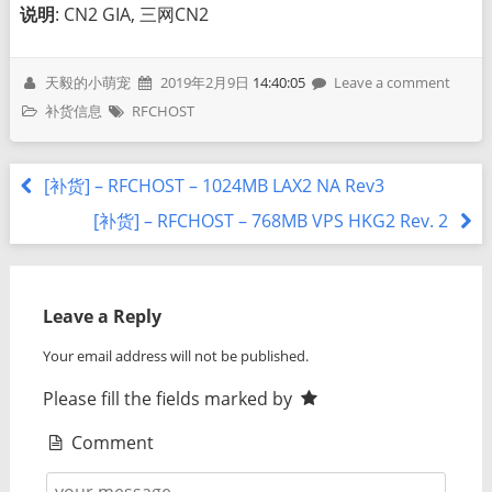
说明
: CN2 GIA, 三网CN2
天毅的小萌宠
2019年2月9日
14:40:05
Leave a comment
补货信息
RFCHOST
[补货] – RFCHOST – 1024MB LAX2 NA Rev3
[补货] – RFCHOST – 768MB VPS HKG2 Rev. 2
Leave a Reply
Your email address will not be published.
Please fill the fields marked by
Comment