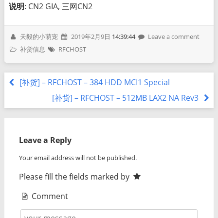
说明
: CN2 GIA, 三网CN2
天毅的小萌宠
2019年2月9日
14:39:44
Leave a comment
补货信息
RFCHOST
[补货] – RFCHOST – 384 HDD MCI1 Special
[补货] – RFCHOST – 512MB LAX2 NA Rev3
Leave a Reply
Your email address will not be published.
Please fill the fields marked by
Comment