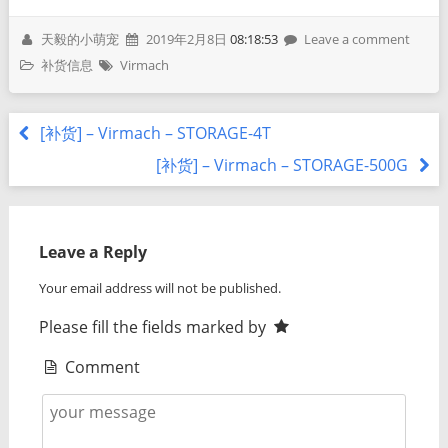
天毅的小萌宠
2019年2月8日
08:18:53
Leave a comment
补货信息
Virmach
[补货] – Virmach – STORAGE-4T
[补货] – Virmach – STORAGE-500G
Leave a Reply
Your email address will not be published.
Please fill the fields marked by
Comment