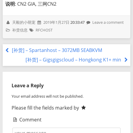
说明
: CN2 GIA, 三网CN2
天毅的小萌宠
2019年1月27日
20:33:47
Leave a comment
补货信息
RFCHOST
[补货] – Spartanhost – 3072MB SEABKVM
[补货] – Gigsgigscloud – Hongkong K1+ min
Leave a Reply
Your email address will not be published.
Please fill the fields marked by
Comment