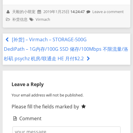
天毅的小萌宠
2019年1月25日
14:24:47
Leave a comment
补货信息
Virmach
[补货] – Virmach – STORAGE-500G
DediPath – 1G内存/100G SSD 储存/100Mbps 不限流量/洛
杉矶 psychz 机房/联通走 HE 月付$2.2
Leave a Reply
Your email address will not be published.
Please fill the fields marked by
Comment