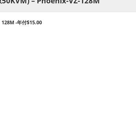
原50KVM) – Phoenix-VZ-128M
 128M -年付$15.00