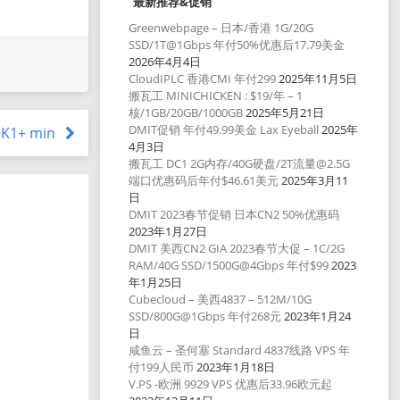
最新推荐&促销
Greenwebpage – 日本/香港 1G/20G
SSD/1T@1Gbps 年付50%优惠后17.79美金
2026年4月4日
CloudIPLC 香港CMI 年付299
2025年11月5日
搬瓦工 MINICHICKEN : $19/年 – 1
核/1GB/20GB/1000GB
2025年5月21日
DMIT促销 年付49.99美金 Lax Eyeball
2025年
 K1+ min
4月3日
搬瓦工 DC1 2G内存/40G硬盘/2T流量@2.5G
端口优惠码后年付$46.61美元
2025年3月11
日
DMIT 2023春节促销 日本CN2 50%优惠码
2023年1月27日
DMIT 美西CN2 GIA 2023春节大促 – 1C/2G
RAM/40G SSD/1500G@4Gbps 年付$99
2023
年1月25日
Cubecloud – 美西4837 – 512M/10G
SSD/800G@1Gbps 年付268元
2023年1月24
日
咸鱼云 – 圣何塞 Standard 4837线路 VPS 年
付199人民币
2023年1月18日
V.PS -欧洲 9929 VPS 优惠后33.96欧元起