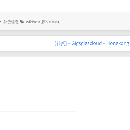
补货信息
wikihost(原50KVM)
[补货] – Gigsgigscloud – Hongkong