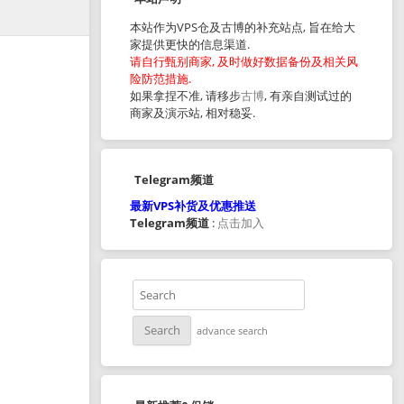
本站作为VPS仓及古博的补充站点, 旨在给大
家提供更快的信息渠道.
请自行甄别商家, 及时做好数据备份及相关风
险防范措施.
如果拿捏不准, 请移步
古博
, 有亲自测试过的
商家及演示站, 相对稳妥.
Telegram频道
最新VPS补货及优惠推送
Telegram频道
:
点击加入
advance search