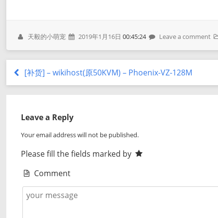
天毅的小萌宠
2019年1月16日
00:45:24
Leave a comment
[补货] – wikihost(原50KVM) – Phoenix-VZ-128M
Leave a Reply
Your email address will not be published.
Please fill the fields marked by
Comment