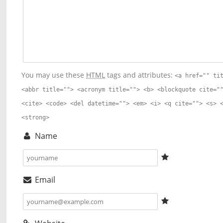
You may use these
HTML
tags and attributes:
<a href="" ti
<abbr title=""> <acronym title=""> <b> <blockquote cite="
<cite> <code> <del datetime=""> <em> <i> <q cite=""> <s> 
<strong>
Name
Email