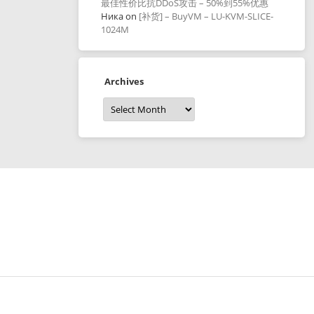
最佳性价比抗DDoS攻击 – 50%到55%优惠
Ника
on
[补货] – BuyVM – LU-KVM-SLICE-
1024M
Archives
Archives