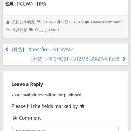
说明
: PCCW/中移动
天毅的小萌宠
2019年1月12日
05:06:09
Leave a comment
补货信息
Gigsgigscloud
[补货] – Xhostfire – KT-KVM2
[补货] – RFCHOST – 512MB LAX2 NA Rev3
Leave a Reply
Your email address will not be published.
Please fill the fields marked by
Comment