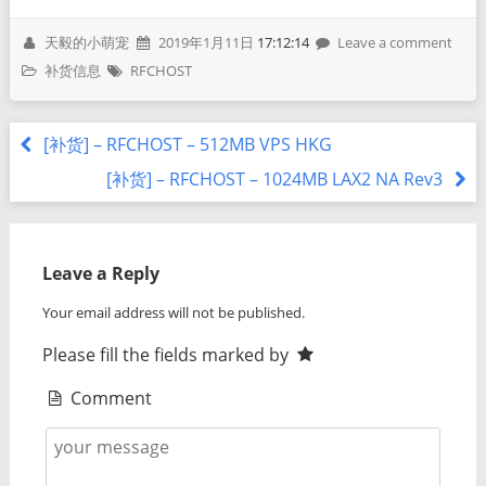
天毅的小萌宠
2019年1月11日
17:12:14
Leave a comment
补货信息
RFCHOST
[补货] – RFCHOST – 512MB VPS HKG
[补货] – RFCHOST – 1024MB LAX2 NA Rev3
Leave a Reply
Your email address will not be published.
Please fill the fields marked by
Comment