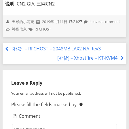
说明
: CN2 GIA, 三网CN2
天毅的小萌宠
2019年1月11日
17:21:27
Leave a comment
补货信息
RFCHOST
[补货] – RFCHOST – 2048MB LAX2 NA Rev3
[补货] – Xhostfire – KT-KVM4
Leave a Reply
Your email address will not be published.
Please fill the fields marked by
Comment