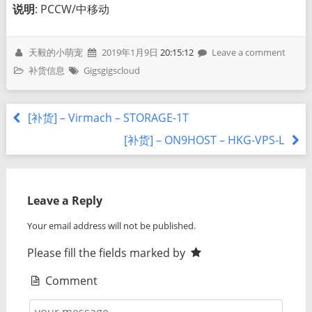
说明
: PCCW/中移动
天毅的小萌宠
2019年1月9日
20:15:12
Leave a comment
补货信息
Gigsgigscloud
[补货] – Virmach – STORAGE-1T
[补货] – ON9HOST – HKG-VPS-L
Leave a Reply
Your email address will not be published.
Please fill the fields marked by
Comment