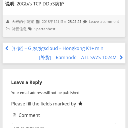
说明
: 20Gb/s TCP DDoS防护
天毅的小萌宠
2018年12月5日
23:21:21
Leave a comment
补货信息
Spartanhost
[补货] – Gigsgigscloud – Hongkong K1+ min
[补货] – Ramnode – ATL-SVZS-1024M
Leave a Reply
Your email address will not be published.
Please fill the fields marked by
Comment