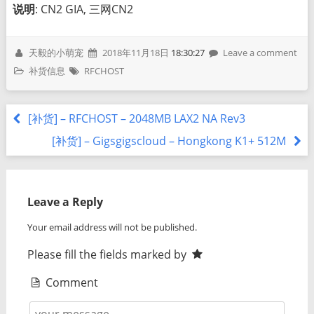
说明
: CN2 GIA, 三网CN2
天毅的小萌宠
2018年11月18日
18:30:27
Leave a comment
补货信息
RFCHOST
[补货] – RFCHOST – 2048MB LAX2 NA Rev3
[补货] – Gigsgigscloud – Hongkong K1+ 512M
Leave a Reply
Your email address will not be published.
Please fill the fields marked by
Comment