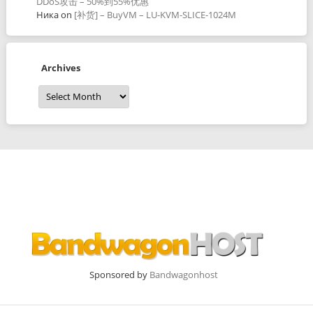
DDoS攻击 – 50%到55%优惠
Ника
on
[补货] – BuyVM – LU-KVM-SLICE-1024M
Archives
Archives
Sponsored by
Bandwagonhost