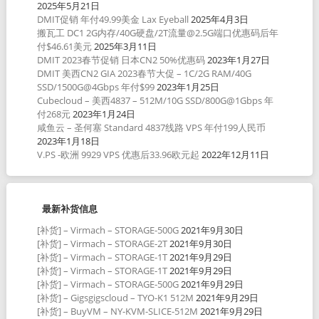
2025年5月21日
DMIT促销 年付49.99美金 Lax Eyeball
2025年4月3日
搬瓦工 DC1 2G内存/40G硬盘/2T流量@2.5G端口优惠码后年
付$46.61美元
2025年3月11日
DMIT 2023春节促销 日本CN2 50%优惠码
2023年1月27日
DMIT 美西CN2 GIA 2023春节大促 – 1C/2G RAM/40G
SSD/1500G@4Gbps 年付$99
2023年1月25日
Cubecloud – 美西4837 – 512M/10G SSD/800G@1Gbps 年
付268元
2023年1月24日
咸鱼云 – 圣何塞 Standard 4837线路 VPS 年付199人民币
2023年1月18日
V.PS -欧洲 9929 VPS 优惠后33.96欧元起
2022年12月11日
最新补货信息
[补货] – Virmach – STORAGE-500G
2021年9月30日
[补货] – Virmach – STORAGE-2T
2021年9月30日
[补货] – Virmach – STORAGE-1T
2021年9月29日
[补货] – Virmach – STORAGE-1T
2021年9月29日
[补货] – Virmach – STORAGE-500G
2021年9月29日
[补货] – Gigsgigscloud – TYO-K1 512M
2021年9月29日
[补货] – BuyVM – NY-KVM-SLICE-512M
2021年9月29日