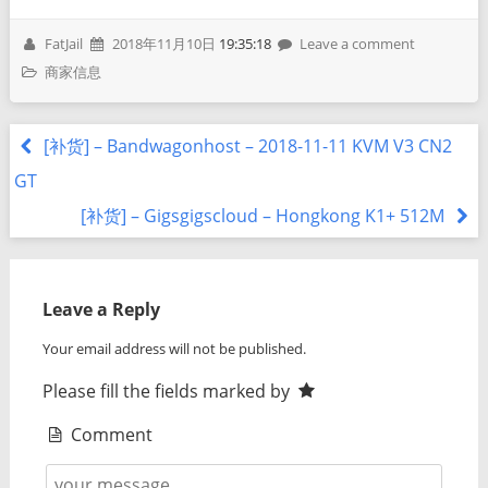
FatJail
2018年11月10日
19:35:18
Leave a comment
商家信息
[补货] – Bandwagonhost – 2018-11-11 KVM V3 CN2
GT
[补货] – Gigsgigscloud – Hongkong K1+ 512M
Leave a Reply
Your email address will not be published.
Please fill the fields marked by
Comment