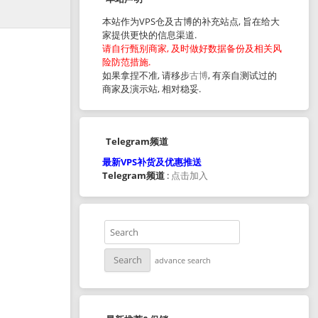
本站作为VPS仓及古博的补充站点, 旨在给大
家提供更快的信息渠道.
请自行甄别商家, 及时做好数据备份及相关风
险防范措施.
如果拿捏不准, 请移步
古博
, 有亲自测试过的
商家及演示站, 相对稳妥.
Telegram频道
最新VPS补货及优惠推送
Telegram频道
:
点击加入
advance search