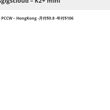
sgigscloud – K2+ mini
ts PCCW – HongKong -月付$9.8 -年付$106