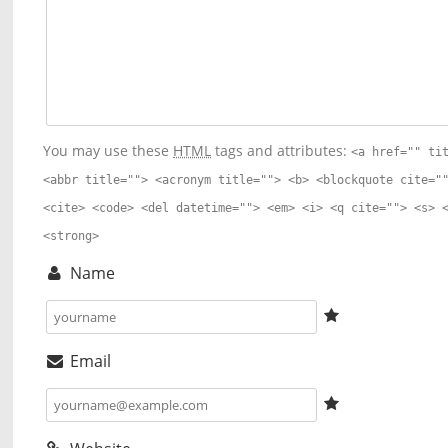
You may use these
HTML
tags and attributes:
<a href="" ti
<abbr title=""> <acronym title=""> <b> <blockquote cite="
<cite> <code> <del datetime=""> <em> <i> <q cite=""> <s> 
<strong>
Name
Email