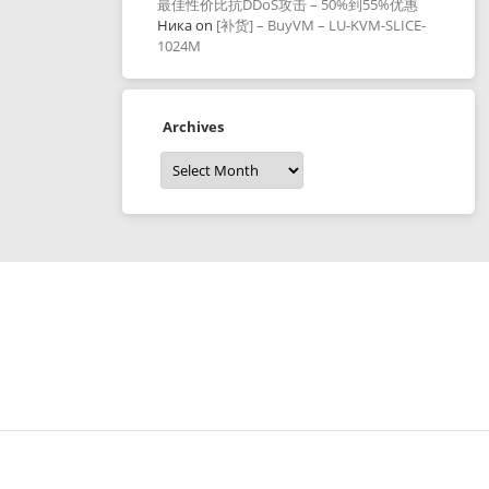
最佳性价比抗DDoS攻击 – 50%到55%优惠
Ника
on
[补货] – BuyVM – LU-KVM-SLICE-
1024M
Archives
Archives