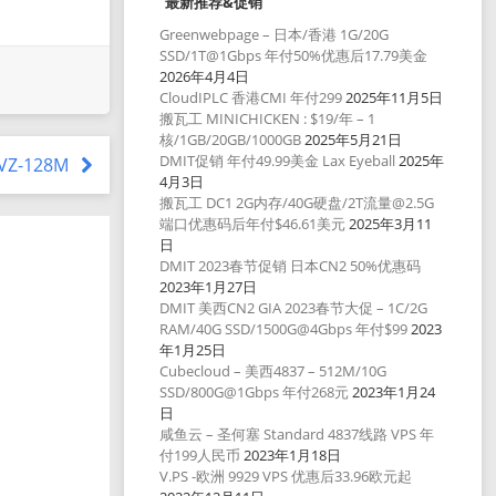
最新推荐&促销
Greenwebpage – 日本/香港 1G/20G
SSD/1T@1Gbps 年付50%优惠后17.79美金
2026年4月4日
CloudIPLC 香港CMI 年付299
2025年11月5日
搬瓦工 MINICHICKEN : $19/年 – 1
核/1GB/20GB/1000GB
2025年5月21日
DMIT促销 年付49.99美金 Lax Eyeball
2025年
-VZ-128M
4月3日
搬瓦工 DC1 2G内存/40G硬盘/2T流量@2.5G
端口优惠码后年付$46.61美元
2025年3月11
日
DMIT 2023春节促销 日本CN2 50%优惠码
2023年1月27日
DMIT 美西CN2 GIA 2023春节大促 – 1C/2G
RAM/40G SSD/1500G@4Gbps 年付$99
2023
年1月25日
Cubecloud – 美西4837 – 512M/10G
SSD/800G@1Gbps 年付268元
2023年1月24
日
咸鱼云 – 圣何塞 Standard 4837线路 VPS 年
付199人民币
2023年1月18日
V.PS -欧洲 9929 VPS 优惠后33.96欧元起