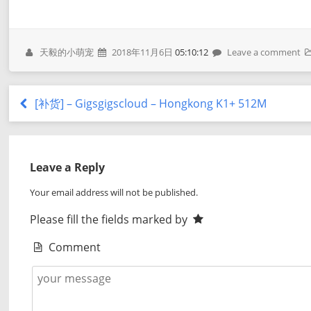
天毅的小萌宠
2018年11月6日
05:10:12
Leave a comment
[补货] – Gigsgigscloud – Hongkong K1+ 512M
Leave a Reply
Your email address will not be published.
Please fill the fields marked by
Comment