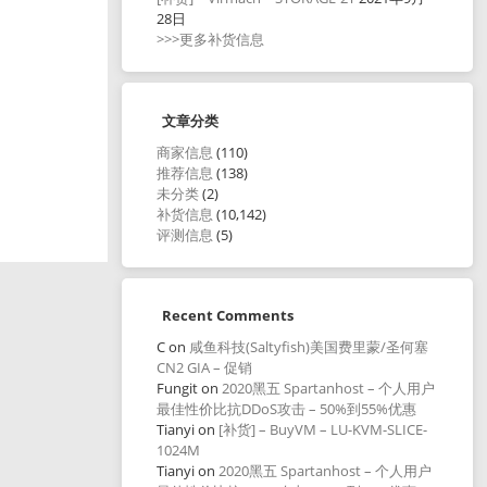
28日
>>>更多补货信息
文章分类
商家信息
(110)
推荐信息
(138)
未分类
(2)
补货信息
(10,142)
评测信息
(5)
Recent Comments
C
on
咸鱼科技(Saltyfish)美国费里蒙/圣何塞
CN2 GIA – 促销
Fungit
on
2020黑五 Spartanhost – 个人用户
最佳性价比抗DDoS攻击 – 50%到55%优惠
Tianyi
on
[补货] – BuyVM – LU-KVM-SLICE-
1024M
Tianyi
on
2020黑五 Spartanhost – 个人用户