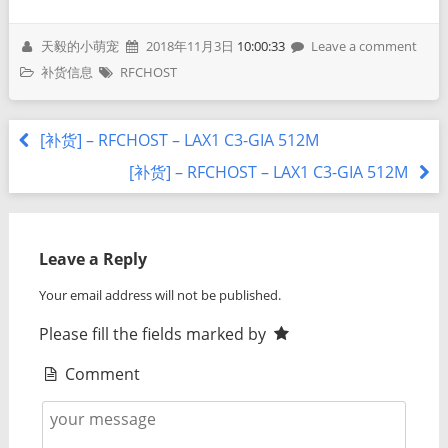
天毅的小萌宠
2018年11月3日
10:00:33
Leave a comment
补货信息
RFCHOST
[补货] – RFCHOST – LAX1 C3-GIA 512M
[补货] – RFCHOST – LAX1 C3-GIA 512M
Leave a Reply
Your email address will not be published.
Please fill the fields marked by
Comment