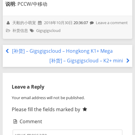
说明
: PCCW/中移动
天毅的小萌宠
2018年10月30日
20:36:07
Leave a comment
补货信息
Gigsgigscloud
[补货] – Gigsgigscloud – Hongkong K1+ Mega
[补货] – Gigsgigscloud – K2+ mini
Leave a Reply
Your email address will not be published.
Please fill the fields marked by
Comment