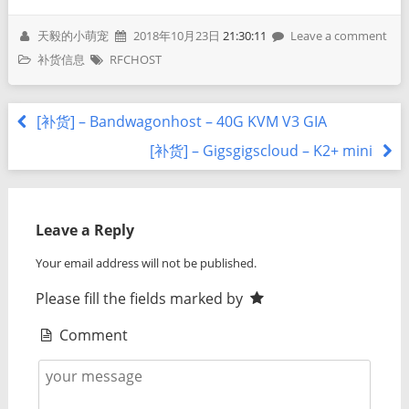
天毅的小萌宠
2018年10月23日
21:30:11
Leave a comment
补货信息
RFCHOST
[补货] – Bandwagonhost – 40G KVM V3 GIA
[补货] – Gigsgigscloud – K2+ mini
Leave a Reply
Your email address will not be published.
Please fill the fields marked by
Comment