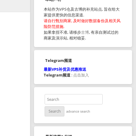
本站作为VPS仓及古博的补充站点, 旨在给大
家提供更快的信息渠道.
请自行甄别商家, 及时做好数据备份及相关风
险防范措施.
如果拿捏不准, 请移步
古博
, 有亲自测试过的
商家及演示站, 相对稳妥.
Telegram频道
最新VPS补货及优惠推送
Telegram频道
:
点击加入
advance search