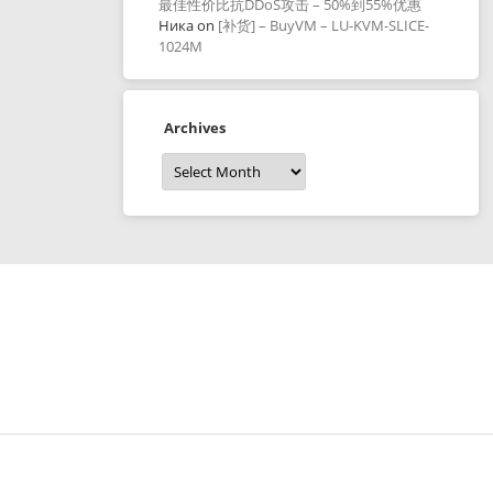
最佳性价比抗DDoS攻击 – 50%到55%优惠
Ника
on
[补货] – BuyVM – LU-KVM-SLICE-
1024M
Archives
Archives