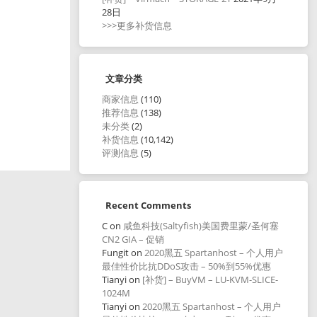
28日
>>>更多补货信息
文章分类
商家信息
(110)
推荐信息
(138)
未分类
(2)
补货信息
(10,142)
评测信息
(5)
Recent Comments
C
on
咸鱼科技(Saltyfish)美国费里蒙/圣何塞
CN2 GIA – 促销
Fungit
on
2020黑五 Spartanhost – 个人用户
最佳性价比抗DDoS攻击 – 50%到55%优惠
Tianyi
on
[补货] – BuyVM – LU-KVM-SLICE-
1024M
Tianyi
on
2020黑五 Spartanhost – 个人用户