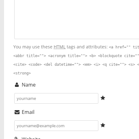
You may use these
HTML
tags and attributes:
<a href="" ti
<abbr title=""> <acronym title=""> <b> <blockquote cite="
<cite> <code> <del datetime=""> <em> <i> <q cite=""> <s> 
<strong>
Name
Email