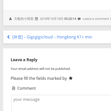
天毅的小萌宠
2018年10月18日
05:20:14
Leave a comment
[补货] – Gigsgigscloud – Hongkong K1+ min
Leave a Reply
Your email address will not be published.
Please fill the fields marked by
Comment