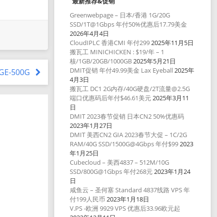
最新推荐&促销
Greenwebpage – 日本/香港 1G/20G
SSD/1T@1Gbps 年付50%优惠后17.79美金
2026年4月4日
CloudIPLC 香港CMI 年付299
2025年11月5日
搬瓦工 MINICHICKEN : $19/年 – 1
核/1GB/20GB/1000GB
2025年5月21日
DMIT促销 年付49.99美金 Lax Eyeball
2025年
AGE-500G
4月3日
搬瓦工 DC1 2G内存/40G硬盘/2T流量@2.5G
端口优惠码后年付$46.61美元
2025年3月11
日
DMIT 2023春节促销 日本CN2 50%优惠码
2023年1月27日
DMIT 美西CN2 GIA 2023春节大促 – 1C/2G
RAM/40G SSD/1500G@4Gbps 年付$99
2023
年1月25日
Cubecloud – 美西4837 – 512M/10G
SSD/800G@1Gbps 年付268元
2023年1月24
日
咸鱼云 – 圣何塞 Standard 4837线路 VPS 年
付199人民币
2023年1月18日
V.PS -欧洲 9929 VPS 优惠后33.96欧元起