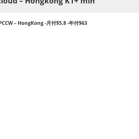
cloud – Hongkong K1+ min
s PCCW – HongKong -月付$5.8 -年付$63