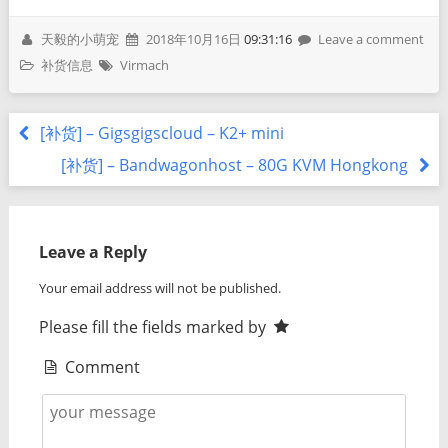
天毅的小萌宠
2018年10月16日
09:31:16
Leave a comment
补货信息
Virmach
[补货] – Gigsgigscloud – K2+ mini
[补货] – Bandwagonhost – 80G KVM Hongkong
Leave a Reply
Your email address will not be published.
Please fill the fields marked by
Comment