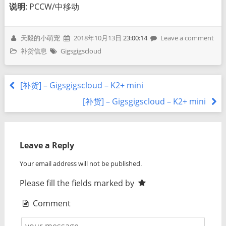
说明
: PCCW/中移动
天毅的小萌宠
2018年10月13日
23:00:14
Leave a comment
补货信息
Gigsgigscloud
[补货] – Gigsgigscloud – K2+ mini
[补货] – Gigsgigscloud – K2+ mini
Leave a Reply
Your email address will not be published.
Please fill the fields marked by
Comment