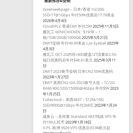
最新推荐&促销
Greenwebpage – 日本/香港 1G/20G
SSD/1T@1Gbps 年付50%优惠后17.79美金
2026年4月4日
CloudIPLC 香港CMI 年付299
2025年11月5日
搬瓦工 MINICHICKEN : $19/年 – 1
核/1GB/20GB/1000GB
2025年5月21日
DMIT促销 年付49.99美金 Lax Eyeball
2025年
4月3日
搬瓦工 DC1 2G内存/40G硬盘/2T流量@2.5G
端口优惠码后年付$46.61美元
2025年3月11
日
DMIT 2023春节促销 日本CN2 50%优惠码
2023年1月27日
DMIT 美西CN2 GIA 2023春节大促 – 1C/2G
RAM/40G SSD/1500G@4Gbps 年付$99
2023
年1月25日
Cubecloud – 美西4837 – 512M/10G
SSD/800G@1Gbps 年付268元
2023年1月24
日
咸鱼云 – 圣何塞 Standard 4837线路 VPS 年
付199人民币
2023年1月18日
V.PS -欧洲 9929 VPS 优惠后33.96欧元起