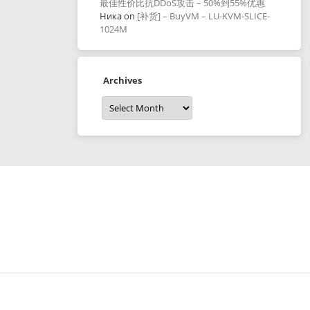
最佳性价比抗DDoS攻击 – 50%到55%优惠
Ника
on
[补货] – BuyVM – LU-KVM-SLICE-
1024M
Archives
Archives