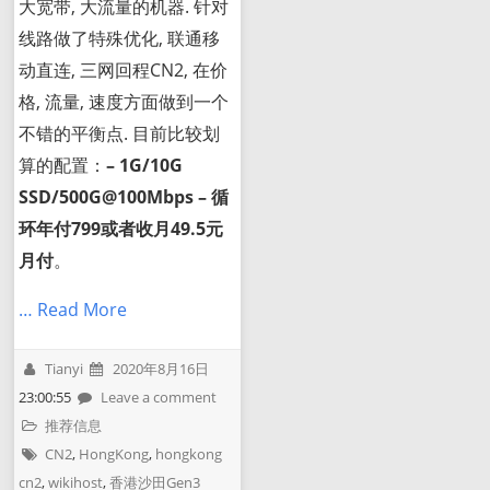
大宽带, 大流量的机器. 针对
线路做了特殊优化, 联通移
动直连, 三网回程CN2, 在价
格, 流量, 速度方面做到一个
不错的平衡点. 目前比较划
算的配置：
– 1G/10G
SSD/500G@100Mbps – 循
环年付799或者收月49.5元
月付
。
… Read More
Tianyi
2020年8月16日
23:00:55
Leave a comment
推荐信息
CN2
,
HongKong
,
hongkong
cn2
,
wikihost
,
香港沙田Gen3