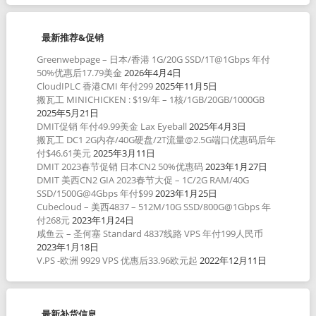
最新推荐&促销
Greenwebpage – 日本/香港 1G/20G SSD/1T@1Gbps 年付
50%优惠后17.79美金
2026年4月4日
CloudIPLC 香港CMI 年付299
2025年11月5日
搬瓦工 MINICHICKEN : $19/年 – 1核/1GB/20GB/1000GB
2025年5月21日
DMIT促销 年付49.99美金 Lax Eyeball
2025年4月3日
搬瓦工 DC1 2G内存/40G硬盘/2T流量@2.5G端口优惠码后年
付$46.61美元
2025年3月11日
DMIT 2023春节促销 日本CN2 50%优惠码
2023年1月27日
DMIT 美西CN2 GIA 2023春节大促 – 1C/2G RAM/40G
SSD/1500G@4Gbps 年付$99
2023年1月25日
Cubecloud – 美西4837 – 512M/10G SSD/800G@1Gbps 年
付268元
2023年1月24日
咸鱼云 – 圣何塞 Standard 4837线路 VPS 年付199人民币
2023年1月18日
V.PS -欧洲 9929 VPS 优惠后33.96欧元起
2022年12月11日
最新补货信息