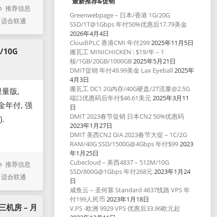
最新推荐&促销
推荐信息
Greenwebpage – 日本/香港 1G/20G
,
适合联通
SSD/1T@1Gbps 年付50%优惠后17.79美金
2026年4月4日
CloudIPLC 香港CMI 年付299
2025年11月5日
/10G
搬瓦工 MINICHICKEN : $19/年 – 1
核/1GB/20GB/1000GB
2025年5月21日
DMIT促销 年付49.99美金 Lax Eyeball
2025年
4月3日
搬瓦工 DC1 2G内存/40G硬盘/2T流量@2.5G
限量版,
端口优惠码后年付$46.61美元
2025年3月11
美金年付, 强
日
DMIT 2023春节促销 日本CN2 50%优惠码
.
2023年1月27日
DMIT 美西CN2 GIA 2023春节大促 – 1C/2G
RAM/40G SSD/1500G@4Gbps 年付$99
2023
年1月25日
Cubecloud – 美西4837 – 512M/10G
推荐信息
SSD/800G@1Gbps 年付268元
2023年1月24
,
适合联通
日
咸鱼云 – 圣何塞 Standard 4837线路 VPS 年
付199人民币
2023年1月18日
本三机房 – 月
V.PS -欧洲 9929 VPS 优惠后33.96欧元起