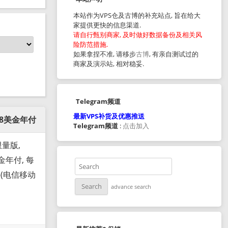
本站作为VPS仓及古博的补充站点, 旨在给大
家提供更快的信息渠道.
请自行甄别商家, 及时做好数据备份及相关风
险防范措施.
如果拿捏不准, 请移步
古博
, 有亲自测试过的
商家及演示站, 相对稳妥.
Telegram频道
最新VPS补货及优惠推送
38美金年付
Telegram频道
:
点击加入
限量版,
美金年付, 每
(电信移动
advance search