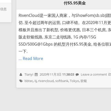
付$5.95美金
荐信息
RivenCloud是一家国人商家，与ShowFom(sb.sb
切. 至今超过两年的运营, 口碑不错。在2020年11月
模板并且推出了新机型, 价格更优惠, 日本三个机房, 
阪走软银线路, 东京二走IIJ线路, 1G 内存/15G
SSD/500G@1Gbps 的机型月付$5.95美金, 给各
一下.
… Read More
Tianyi
2020年11月3日
11:38:03
Leave a comment
bbtec
,
iij
,
rivencloud
,
softbank
,
Tokyo
,
软银