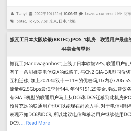
Tianyi
2022年10月22日
10:06:45
Leave a comment
商
bbtec
,
Tokyo
,
v.ps
,
东京
,
日本
,
软银
搬瓦工日本大阪软银(BBTEC) JPOS_1机房 – 联通用户最佳线
44美金每季起
搬瓦工(Bandwagonhost)上线了日本软银VPS, 联通用户
有了一条能媲美电信GIA的线路了. 与CN2 GIA-E机型同价
互相迁移, 加上2020年双十一11%的优惠码,1G内存/20G SS
流量@2.5Gbps最低季付$44, 年付$151.29美金. 强烈建议
有GIA-E机型的联通用户马上从DC6和DC9迁移到此机房JPOS
预算充足的联通用户也可以趁现在赶紧入手. 对于电信和移
表现不如DC6和DC9, 所以建议电信和移动用户继续使用DC
DC9.
… Read More