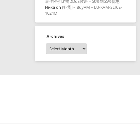
最佳性价比抗DDoS攻击 – 50%到55%优惠
Ника
on
[补货] – BuyVM – LU-KVM-SLICE-
1024M
Archives
Archives