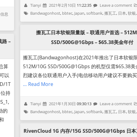
Tianyi
2021年2月10日
11:22:35
Leave a comment
Bandwagonhost
,
bbtec
,
Japan
,
softbank
,
搬瓦工
,
日本
,
软银
家信息
搬瓦工日本软银限量版 – 联通用户首选 – 512M
路 –
SSD/500G@1Gbps – $65.38美金年付
搬瓦工(Bandwagonhost)在2021年推出了日本软银
们总算
512M/10G SSD/500G@1Gbps 的机型仅需$65.38
切可以
烈建议各位联通用户入手(电信移动用户建议不要购买)
D/1T
… Read More
各位持
_1,
Tianyi
2021年1月30日
09:30:13
Leave a comment
动的
Bandwagonhost
,
bbtec
,
Japan
,
softbank
,
搬瓦工
,
日本
,
软银
和
RivenCloud 1G 内存/15G SSD/500G@1Gbps 日