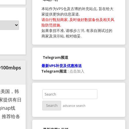
本站作为VPS仓及古博的补充站点, 旨在给大
家提供更快的信息渠道.
请自行甄别商家, 及时做好数据备份及相关风
险防范措施.
如果拿捏不准, 请移步
古博
, 有亲自测试过的
商家及演示站, 相对稳妥.
Telegram频道
最新VPS补货及优惠推送
100mbps
Telegram频道
:
点击加入
提供美国，韩
家提供有日
advance search
inap线
月，推荐给各