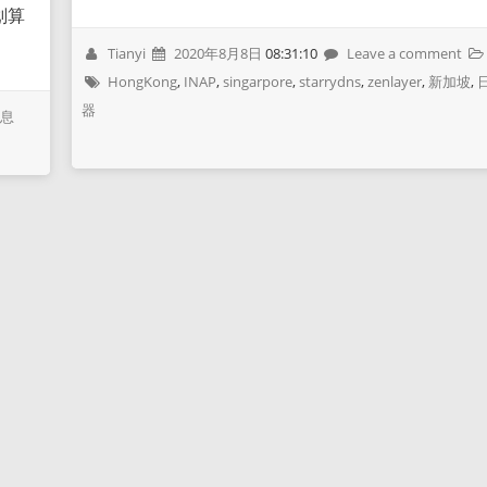
划算
Tianyi
2020年8月8日
08:31:10
Leave a comment
HongKong
,
INAP
,
singarpore
,
starrydns
,
zenlayer
,
新加坡
,
器
信息