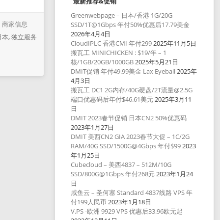
最新推荐&促销
Greenwebpage – 日本/香港 1G/20G
商家信息
SSD/1T@1Gbps 年付50%优惠后17.79美金
2026年4月4日
日本
,
独立服务
CloudIPLC 香港CMI 年付299
2025年11月5日
搬瓦工 MINICHICKEN : $19/年 – 1
核/1GB/20GB/1000GB
2025年5月21日
DMIT促销 年付49.99美金 Lax Eyeball
2025年
4月3日
搬瓦工 DC1 2G内存/40G硬盘/2T流量@2.5G
端口优惠码后年付$46.61美元
2025年3月11
日
DMIT 2023春节促销 日本CN2 50%优惠码
2023年1月27日
DMIT 美西CN2 GIA 2023春节大促 – 1C/2G
RAM/40G SSD/1500G@4Gbps 年付$99
2023
年1月25日
Cubecloud – 美西4837 – 512M/10G
SSD/800G@1Gbps 年付268元
2023年1月24
日
咸鱼云 – 圣何塞 Standard 4837线路 VPS 年
付199人民币
2023年1月18日
V.PS -欧洲 9929 VPS 优惠后33.96欧元起