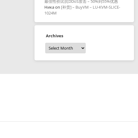
最佳性价比抗DDoS攻击 – 50%到55%优惠
Ника
on
[补货] – BuyVM – LU-KVM-SLICE-
1024M
Archives
Archives