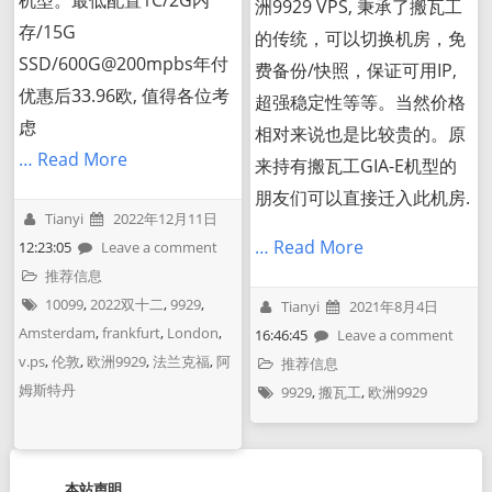
机型。最低配置1C/2G内
洲9929 VPS, 秉承了搬瓦工
存/15G
的传统，可以切换机房，免
SSD/600G@200mpbs年付
费备份/快照，保证可用IP,
优惠后33.96欧, 值得各位考
超强稳定性等等。当然价格
虑
相对来说也是比较贵的。原
… Read More
来持有搬瓦工GIA-E机型的
朋友们可以直接迁入此机房.
Tianyi
2022年12月11日
… Read More
12:23:05
Leave a comment
推荐信息
10099
,
2022双十二
,
9929
,
Tianyi
2021年8月4日
Amsterdam
,
frankfurt
,
London
,
16:46:45
Leave a comment
v.ps
,
伦敦
,
欧洲9929
,
法兰克福
,
阿
推荐信息
姆斯特丹
9929
,
搬瓦工
,
欧洲9929
本站声明