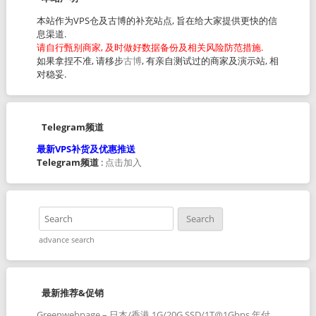
本站作为VPS仓及古博的补充站点, 旨在给大家提供更快的信
息渠道.
请自行甄别商家, 及时做好数据备份及相关风险防范措施.
如果拿捏不准, 请移步
古博
, 有亲自测试过的商家及演示站, 相
对稳妥.
Telegram频道
最新VPS补货及优惠推送
Telegram频道
:
点击加入
advance search
最新推荐&促销
Greenwebpage – 日本/香港 1G/20G SSD/1T@1Gbps 年付