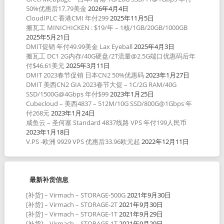
50%优惠后17.79美金
2026年4月4日
CloudIPLC 香港CMI 年付299
2025年11月5日
搬瓦工 MINICHICKEN : $19/年 – 1核/1GB/20GB/1000GB
2025年5月21日
DMIT促销 年付49.99美金 Lax Eyeball
2025年4月3日
搬瓦工 DC1 2G内存/40G硬盘/2T流量@2.5G端口优惠码后年
付$46.61美元
2025年3月11日
DMIT 2023春节促销 日本CN2 50%优惠码
2023年1月27日
DMIT 美西CN2 GIA 2023春节大促 – 1C/2G RAM/40G
SSD/1500G@4Gbps 年付$99
2023年1月25日
Cubecloud – 美西4837 – 512M/10G SSD/800G@1Gbps 年
付268元
2023年1月24日
咸鱼云 – 圣何塞 Standard 4837线路 VPS 年付199人民币
2023年1月18日
V.PS -欧洲 9929 VPS 优惠后33.96欧元起
2022年12月11日
最新补货信息
[补货] – Virmach – STORAGE-500G
2021年9月30日
[补货] – Virmach – STORAGE-2T
2021年9月30日
[补货] – Virmach – STORAGE-1T
2021年9月29日
[补货] – Virmach – STORAGE-1T
2021年9月29日