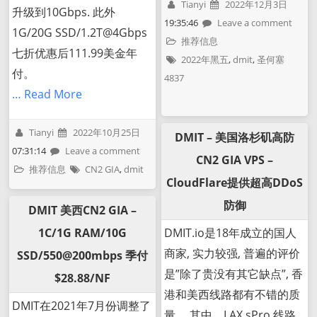
Tianyi
2022年12月3日
升级到10Gbps. 此外
19:35:46
Leave a comment
1G/20G SSD/1.2T@4Gbps
推荐信息
七折优惠后111.99美金年
2022年黑五
,
dmit
,
圣何塞
付。
4837
… Read More
Tianyi
2022年10月25日
DMIT – 美国洛杉矶高防
07:31:14
Leave a comment
CN2 GIA VPS –
推荐信息
CN2 GIA
,
dmit
CloudFlare提供超高DDoS
防御
DMIT 美西CN2 GIA –
1C/1G RAM/10G
DMIT.io是18年成立的国人
商家, 实力较强, 普遍的评价
SSD/550@200mbps 季付
是”除了贵没有其它缺点”, 香
$28.88/NF
港和美西线路都有不错的质
DMIT在2021年7月份调整了
量。 其中，LAX.sPro 线路