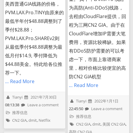
美西普通GIA线路的价格，
为高防(Anti-DDoS)线路，
PVM.LAX.Pro.TINY由原来的
去程由CloudFlare提供，回
最低半年付$48.88调整到了
程为三网CN2 GIA。由于在
季付$28.88；
CloudFlare增加IP需要大笔
PVM.LAX.Pro.SHAREv2则
费用，资源比较稀缺。如果
从最低季付$48.88调整为最
有DDoS防护需要的可以考
低月付$14.9, 季付降低为
虑一下，市面上靠谱商家
$44.88美金。特此给各位推
里，相对价格比较便宜的高
荐一下。
防CN2 GIA机型
… Read More
… Read More
Tianyi
2021年7月30日
Tianyi
2022年1月1日
08:13:38
Leave a comment
22:45:50
Leave a comment
推荐信息
推荐信息
CN2 GIA
,
dmit
,
Netflix
CN2 GIA
,
dmit
,
美国 CN2 GIA
,
高防 CN2 GIA