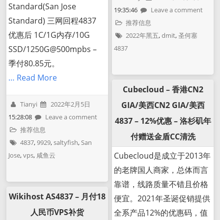
Standard(San Jose
19:35:46
Leave a comment
Standard) 三网回程4837
推荐信息
优惠后 1C/1G内存/10G
2022年黑五
,
dmit
,
圣何塞
4837
SSD/1250G@500mpbs –
季付80.85元。
… Read More
Cubecloud – 香港CN2
Tianyi
2022年2月5日
GIA/美西CN2 GIA/美西
15:28:08
Leave a comment
4837 – 12%优惠 – 洛杉矶年
推荐信息
付赠送金盾CC清洗
4837
,
9929
,
saltyfish
,
San
Cubecloud是成立于2013年
Jose
,
vps
,
咸鱼云
的老牌国人商家，总体而言
靠谱，线路质量不错且价格
Wikihost AS4837 – 月付18
便宜。2021年圣诞促销提供
人民币VPS补货
全系产品12%的优惠码，值