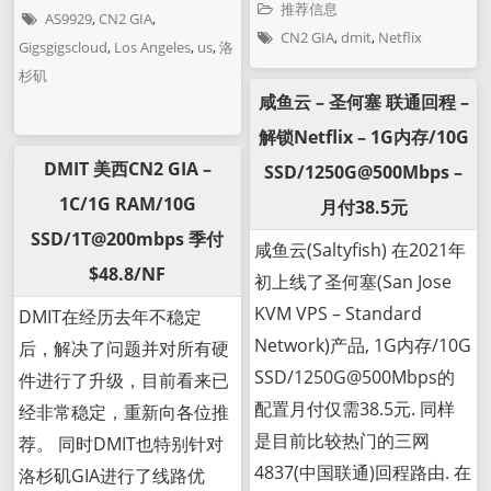
推荐信息
AS9929
,
CN2 GIA
,
CN2 GIA
,
dmit
,
Netflix
Gigsgigscloud
,
Los Angeles
,
us
,
洛
杉矶
咸鱼云 – 圣何塞 联通回程 –
解锁Netflix – 1G内存/10G
DMIT 美西CN2 GIA –
SSD/1250G@500Mbps –
1C/1G RAM/10G
月付38.5元
SSD/1T@200mbps 季付
咸鱼云(Saltyfish) 在2021年
$48.8/NF
初上线了圣何塞(San Jose
KVM VPS – Standard
DMIT在经历去年不稳定
Network)产品, 1G内存/10G
后，解决了问题并对所有硬
SSD/1250G@500Mbps的
件进行了升级，目前看来已
配置月付仅需38.5元. 同样
经非常稳定，重新向各位推
是目前比较热门的三网
荐。 同时DMIT也特别针对
4837(中国联通)回程路由. 在
洛杉矶GIA进行了线路优