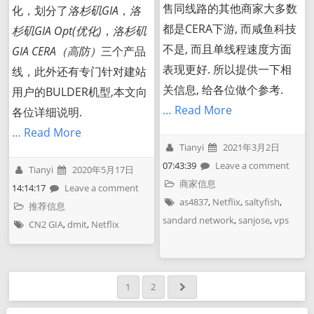
售同线路的其他商家大多数
化，划分了
洛杉矶GIA
，
洛
都是CERA下游, 而咸鱼科技
杉矶GIA Opt(优化)
，
洛杉矶
不是, 而且单线程速度方面
GIA CERA（高防）
三个产品
表现更好. 所以提供一下相
线，此外还有专门针对建站
关信息, 给各位做个参考.
用户的BULDER机型,本文向
… Read More
各位详细说明.
… Read More
Tianyi
2021年3月2日
07:43:39
Leave a comment
Tianyi
2020年5月17日
商家信息
14:14:17
Leave a comment
as4837
,
Netflix
,
saltyfish
,
推荐信息
sandard network
,
sanjose
,
vps
CN2 GIA
,
dmit
,
Netflix
1
2