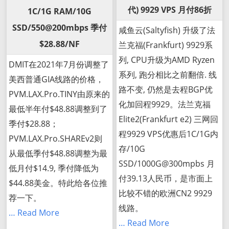
代) 9929 VPS 月付86折
1C/1G RAM/10G
SSD/550@200mbps 季付
咸鱼云(Saltyfish) 升级了法
$28.88/NF
兰克福(Frankfurt) 9929系
列, CPU升级为AMD Ryzen
DMIT在2021年7月份调整了
系列, 跑分相比之前翻倍. 线
美西普通GIA线路的价格，
路不变, 仍然是去程BGP优
PVM.LAX.Pro.TINY由原来的
化加回程9929。法兰克福
最低半年付$48.88调整到了
Elite2(Frankfurt e2) 三网回
季付$28.88；
程9929 VPS优惠后1C/1G内
PVM.LAX.Pro.SHAREv2则
存/10G
从最低季付$48.88调整为最
SSD/1000G@300mpbs 月
低月付$14.9, 季付降低为
付39.13人民币，是市面上
$44.88美金。特此给各位推
比较不错的欧洲CN2 9929
荐一下。
线路。
… Read More
… Read More