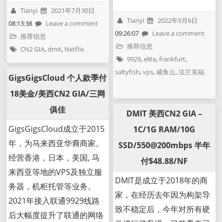
Tianyi
2021年7月30日
Tianyi
2022年9月6日
08:13:38
Leave a comment
09:26:07
Leave a comment
推荐信息
推荐信息
CN2 GIA
,
dmit
,
Netflix
9929
,
elite
,
frankfurt
,
saltyfish
,
vps
,
咸鱼云
,
法兰克福
GigsGigsCloud 个人款季付
18美金/美西CN2 GIA/三网
俱佳
DMIT 美西CN2 GIA –
GigsGigsCloud成立于2015
1C/1G RAM/10G
年，为马来西亚华裔商家。
SSD/550@200mbps 半年
经营香港，日本，美国, 马
付$48.88/NF
来西亚等地的VPS及独立服
DMIT是成立于2018年的商
务器，机柜托管等业务。
家，在经历去年因为构架导
2021年接入联通9929线路
致不稳定后，今年对所有硬
后大幅度提升了联通的网络