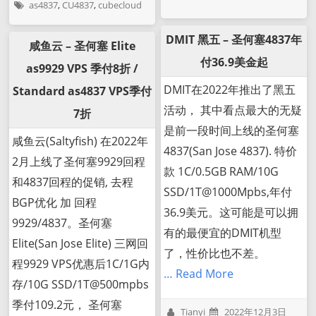
as4837
,
CU4837
,
cubecloud
DMIT 黑五 – 圣何塞4837年
咸鱼云 – 圣何塞 Elite
付36.9美金起
as9929 VPS 季付8折 /
DMIT在2022年推出了黑五
Standard as4837 VPS季付
活动， 其中看点最大的无疑
7折
是前一段时间上线的圣何塞
咸鱼云(Saltyfish) 在2022年
4837(San Jose 4837). 特价
2月上线了圣何塞9929回程
款 1C/0.5GB RAM/10G
和4837回程的促销, 去程
SSD/1T@1000Mpbs,年付
BGP优化 加 回程
36.9美元。这可能是可以拥
9929/4837。圣何塞
有的最便宜的DMIT机型
Elite(San Jose Elite) 三网回
了，性价比也不差。
程9929 VPS优惠后1C/1G内
… Read More
存/10G SSD/1T@500mpbs
季付109.2元， 圣何塞
Tianyi
2022年12月3日