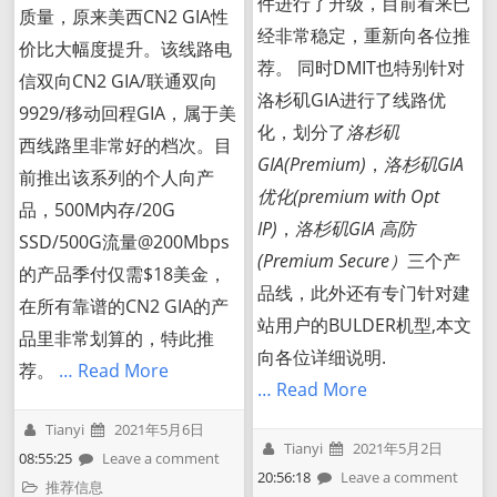
件进行了升级，目前看来已
质量，原来美西CN2 GIA性
经非常稳定，重新向各位推
价比大幅度提升。该线路电
荐。 同时DMIT也特别针对
信双向CN2 GIA/联通双向
洛杉矶GIA进行了线路优
9929/移动回程GIA，属于美
化，划分了
洛杉矶
西线路里非常好的档次。目
GIA(Premium)
，
洛杉矶GIA
前推出该系列的个人向产
优化(premium with Opt
品，500M内存/20G
IP)
，
洛杉矶GIA 高防
SSD/500G流量@200Mbps
(Premium Secure）
三个产
的产品季付仅需$18美金，
品线，此外还有专门针对建
在所有靠谱的CN2 GIA的产
站用户的BULDER机型,本文
品里非常划算的，特此推
向各位详细说明.
荐。
… Read More
… Read More
Tianyi
2021年5月6日
Tianyi
2021年5月2日
08:55:25
Leave a comment
20:56:18
Leave a comment
推荐信息